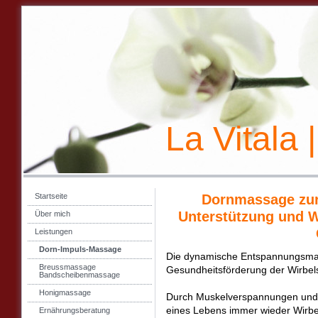
La Vitala |
Startseite
Dornmassage zur
Unterstützung und W
Über mich
Leistungen
Dorn-Impuls-Massage
Die dynamische Entspannungsmas
Breussmassage
Gesundheitsförderung der Wirbel
Bandscheibenmassage
Honigmassage
Durch Muskelverspannungen und 
eines Lebens immer wieder Wirbel
Ernährungsberatung