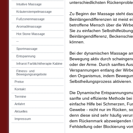
unterschiedlichsten Rückenproble
Intuitive Massage
Kräuterstempelmassage
Zu Beginn der Massage steht das
Beinlängendifferenzen ist meist 
Fußzonenmassage
betroffene Mensch über die Wirbe
Aromaölmassage
Sie zu einfachen Selbsthilfeübunge
Hot Stone Massage
Beinlängendifferenz, Beckenschie
--
können.
Sportmassage
Bei der dynamischen Massage am 
Entspannung
Bewegung aktiv durch schwingen
Infrarot Farblichttherapie Kabine
oder der Arme. Durch sanftes Au
Verspannungen entlang der Wirbel
Fitness- und
Bewegungsangebote
den Organismus, indem Bewegun
Selbstheilungsprozess aktivieren.
Preise
Kontakt
Die Dynamische Entspannungsmass
Termine
sanfte und effiziente Methode be
einfache Hilfe bei Schmerzen, F
Anfahrt
Gewebe - nicht nur im Rücken, so
Aktuelles
denn diese sind sehr häufig veru
Impressum
dem Rückenmark abzweigenden Ne
Fehlstellung oder Blockierung von